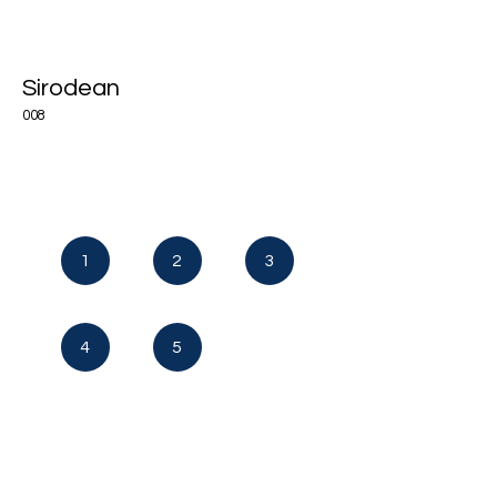
Sirodean
008
1
2
3
4
5